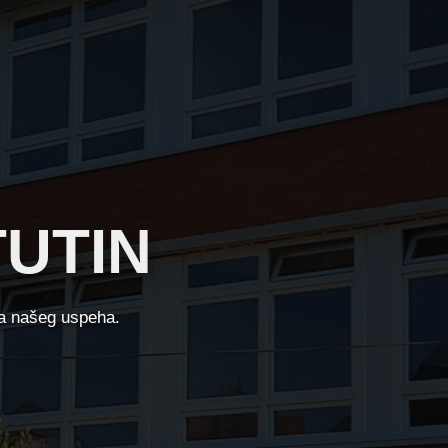
TUTIN
da našeg uspeha.