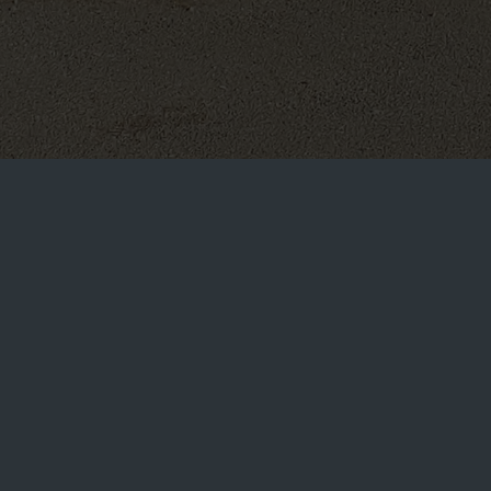
Slobodne aktivnosti su skup za koje se pojedinac može slobo
funkcije predstavljaju i tri područja programiranja slobodnih akti
Sekcije će raditi tokom cele godine, a sadržaji i rezultati 
svečanosti i dr. Uspešan rad sekcija omogućava tešnju saradnju