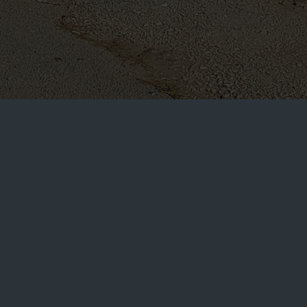
POČETNA
UČENIČKI KUTAK
SEKCIJE
SEKCIJE
dno opredeliti. Osnovne funkcije aktivnosti u slobodnom vreme
vnosti u školi, a u okviru rada različitih sekcija.
njihovog rada javno se prezentuju kroz određene prigodbe i pro
 sa društvenom sredinom i afirmiše školu u opštini i široj sredi
Sekcija
Rukovodioci