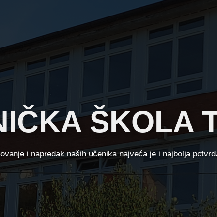
IČKA ŠKOLA 
zovanje i napredak naših učenika najveća je i najbolja potvr