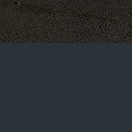
nu su : odmor razonoda i razvoj licnosti. Pored toga ove tri
grame: takmičenja, izložbe, kulturne manifestacije, praznike,
ni.